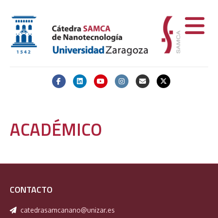
Facebook
Linkedin
Youtube
Instagram
Email
X-twitter
ACADÉMICO
CONTACTO
catedrasamcanano@unizar.es