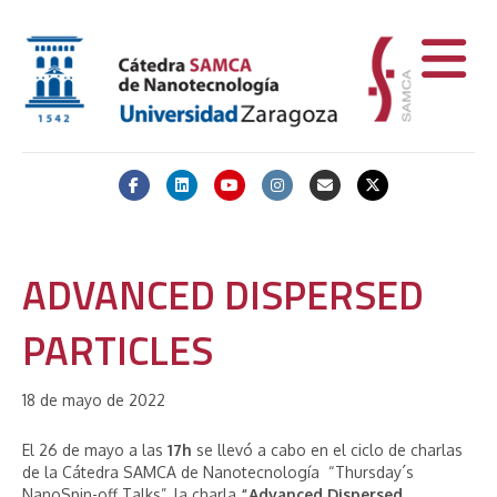
Facebook
Linkedin
Youtube
Instagram
Email
X-twitter
ADVANCED DISPERSED
PARTICLES
18 de mayo de 2022
El 26 de mayo a las
17h
se llevó a cabo en el ciclo de charlas
de la Cátedra SAMCA de Nanotecnología “Thursday´s
NanoSpin-off Talks”, la charla
“Advanced Dispersed