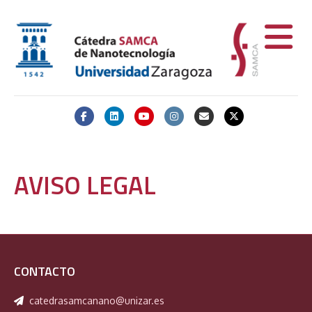
Facebook
Linkedin
Youtube
Instagram
Email
X-twitter
AVISO LEGAL
CONTACTO
catedrasamcanano@unizar.es