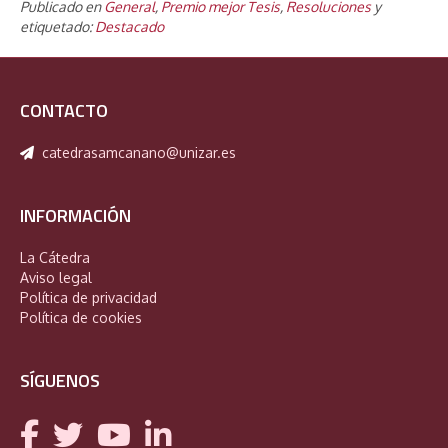
Publicado en
General
,
Premio mejor Tesis
,
Resoluciones
y
etiquetado:
Destacado
CONTACTO
catedrasamcanano@unizar.es
INFORMACIÓN
La Cátedra
Aviso legal
Política de privacidad
Política de cookies
SÍGUENOS