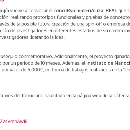
ogía
vuelve a convocar el c
oncuRso matEriALiza: REAL
que t
gación, realizando prototipos funcionales y pruebas de concepto
ravés de la posible futura creación de una spin-off o empresa 
pación de investigadores en diferentes estadios de su carrera i
nvestigadores liderando la idea.
n obsequio conmemorativo. Adicionalmente, el proyecto ganado
po por un periodo de 10 meses. Además, el
instituto de Nanoc
 por valor de 5.000€, en forma de trabajos realizados en la “U
 través del formulario habilitado en la página web de la Cátedr
t52VsVrnnAwi8