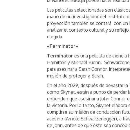
la Nanotecnología puede hacer realidad
Las películas seleccionadas son clásicos 
mano de un investigador del Instituto de
proyección también se contará con un i
analizar el contexto cultural y su refle
elegida
«Terminator»
Terminator
es una película de ciencia
Hamilton y Michael Biehn. Schwarzenegg
para asesinar a Sarah Connor, interpret
misión de proteger a Sarah.
En el año 2029, después de devastar la T
como Skynet, están a punto de perder la
entienden que asesinar a John Connor en
la victoria. Por lo tanto, Skynet elabo
cumplirse su misión de conducción futur
asesino (Arnold Schwarzenegger), a tra
de John, antes de que éste sea concebi