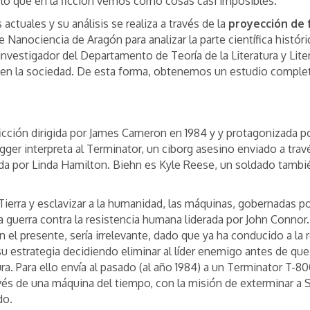
 lo que en la ficción vemos como cosas casi imposibles.
actuales y su análisis se realiza a través de la
proyección de
 Nanociencia de Aragón para analizar la parte científica históri
nvestigador del Departamento de Teoría de la Literatura y Lit
jo en la sociedad. De esta forma, obtenemos un estudio completo
 ficción dirigida por James Cameron en 1984 y y protagonizada 
er interpreta al Terminator, un ciborg asesino enviado a trav
ada por Linda Hamilton. Biehn es Kyle Reese, un soldado tambi
ierra y esclavizar a la humanidad, las máquinas, gobernadas por 
 guerra contra la resistencia humana liderada por John Connor.
 el presente, sería irrelevante, dado que ya ha conducido a l
ra su estrategia decidiendo eliminar al líder enemigo antes de 
a. Para ello envía al pasado (al año 1984) a un Terminator T-8
vés de una máquina del tiempo, con la misión de exterminar a 
do.