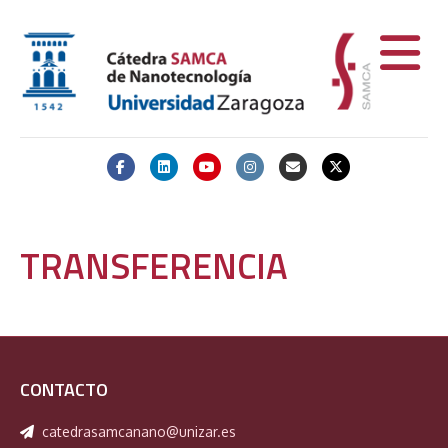
Facebook
Linkedin
Youtube
Instagram
Email
X-twitter
TRANSFERENCIA
CONTACTO
catedrasamcanano@unizar.es