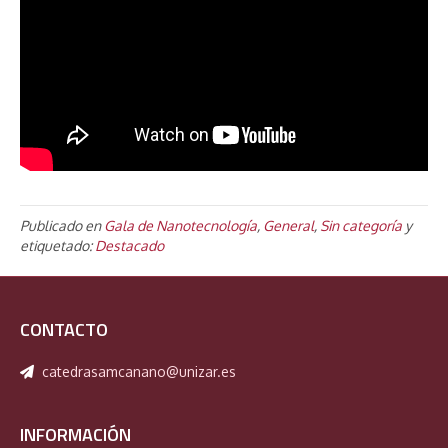
Publicado en
Gala de Nanotecnología
,
General
,
Sin categoría
y
etiquetado:
Destacado
CONTACTO
catedrasamcanano@unizar.es
INFORMACIÓN