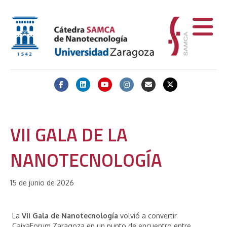
Facebook
Linkedin
Youtube
Instagram
Email
X-twitter
VII GALA DE LA
NANOTECNOLOGÍA
15 de junio de 2026
La
VII Gala de Nanotecnología
volvió a convertir
CaixaForum Zaragoza en un punto de encuentro entre