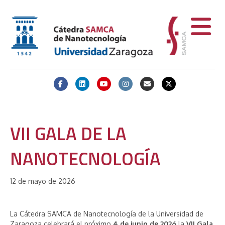
Facebook
Linkedin
Youtube
Instagram
Email
X-twitter
VII GALA DE LA
NANOTECNOLOGÍA
12 de mayo de 2026
La Cátedra SAMCA de Nanotecnología de la Universidad de
Zaragoza celebrará el próximo
4 de junio de 2026
la
VII
Gala