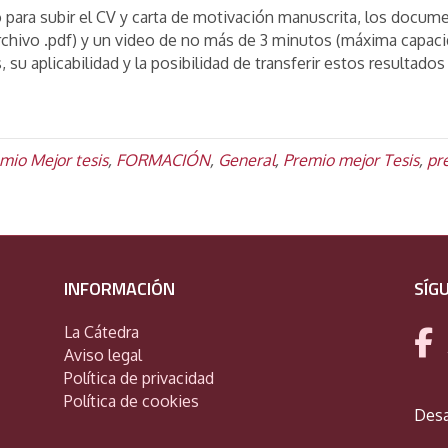
io para subir el CV y carta de motivación manuscrita, los docum
archivo .pdf) y un video de no más de 3 minutos (máxima capaci
 su aplicabilidad y la posibilidad de transferir estos resultados 
mio Mejor tesis
,
FORMACIÓN
,
General
,
Premio mejor Tesis
,
pr
INFORMACIÓN
SÍG
La Cátedra
Aviso legal
Política de privacidad
Política de cookies
Desa