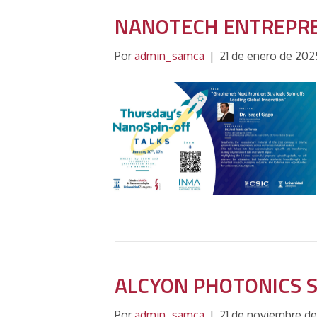
NANOTECH ENTREPRE
Por
admin_samca
|
21 de enero de 202
ALCYON PHOTONICS S
Por
admin_samca
|
21 de noviembre d