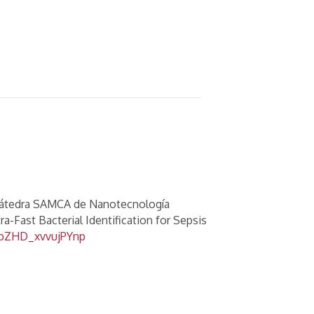
la Cátedra SAMCA de Nanotecnología
ra-Fast Bacterial Identification for Sepsis
yfpZHD_xvvujPYnp