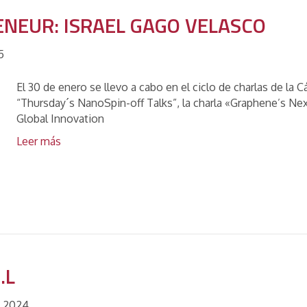
NEUR: ISRAEL GAGO VELASCO
5
El 30 de enero se llevo a cabo en el ciclo de charlas de l
“Thursday´s NanoSpin-off Talks”, la charla «Graphene’s Next
Global Innovation
Leer más
.L
e 2024