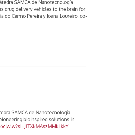
la Cátedra SAMCA de Nanotecnología
s drug delivery vehicles to the brain for
a do Carmo Pereira y Joana Loureiro, co-
a Cátedra SAMCA de Nanotecnología
pioneering bioinspired solutions in
_6cjwlw?si=JITXkMAszMMkLkkY